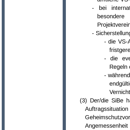
- bei intern
besondere 
Projektverei
- Sicherstellun
- die VS-
fristge
- die ev
Regeln 
- während
endgült
Vernich
(3) Der/die SiBe 
Auftragssitua
Geheimschutzvor
Angemessenheit 