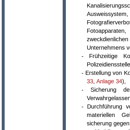
Kanalisierun
Ausweissystem,
Fotografierve
Fotoapparaten,
zweckdienliche
Unternehmens vo
- Frühzeitige Ko
Polizeidiensstell
- Erstellung von K
33
,
Anlage 34
),
- Sicherung de
Verwahrgelassen
- Durchführung v
materiellen G
sicherung gegen 