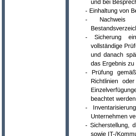
und bei Besprec
- Einhaltung von 
- Nachweis 
Bestandsverzeic
- Sicherung ein
vollständige Pr
und danach spät
das Ergebnis zu 
- Prüfung gemäß K
Richtlinien od
Einzelverfügun
beachtet werden
- Inventarisier
Unternehmen ver
- Sicherstellung,
sowie IT-/Kommu