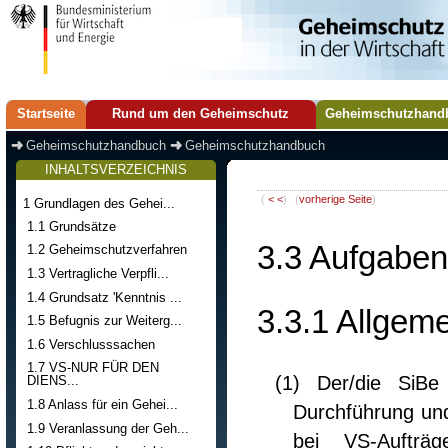
Startseite
Rund um den Geheimschutz
Geheimschutzhand
Geheimschutzhandbuch
Geheimschutzhandbuch
INHALTSVERZEICHNIS
(
< <
)
(
vorherige Seite
)
1 Grundlagen des Gehei...
1.1 Grundsätze
3.3 Aufgaben
1.2 Geheimschutzverfahren
1.3 Vertragliche Verpfli...
1.4 Grundsatz 'Kenntnis ...
3.3.1 Allgem
1.5 Befugnis zur Weiterg...
1.6 Verschlusssachen
1.7 VS-NUR FÜR DEN
(1) Der/die SiBe
DIENS...
1.8 Anlass für ein Gehei...
Durchführung u
1.9 Veranlassung der Geh...
bei VS-Aufträg