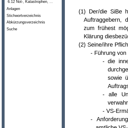
6.12 Not-, Katastrophen, ...
Anlagen
(1) Der/die SiBe 
Stichwortverzeichnis
Auftraggebern, 
Abkürzungsverzeichnis
zum frühest mög
Suche
Klärung diesbezüg
(2) Seine/ihre Pfl
- Führung von
- die inn
durchge
sowie 
Auftrags
- alle U
verwahr
- VS-Ermä
- Anforderun
amtliche VS