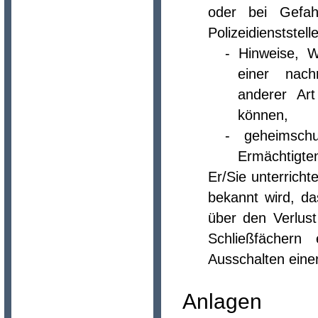
oder bei Gefah
Polizeidienststell
- Hinweise, 
einer nachr
anderer Ar
können,
- geheimsch
Ermächtigte
Er/Sie unterrich
bekannt wird, d
über den Verlus
Schließfächern
Ausschalten eine
Anlagen