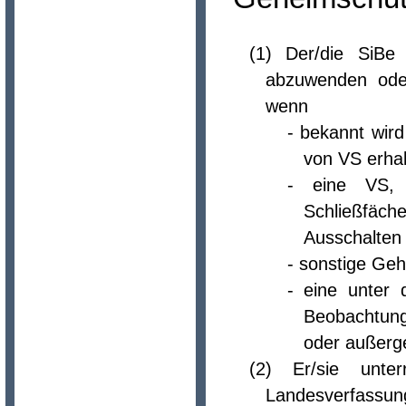
(1) Der/die SiBe
abzuwenden ode
wenn
- bekannt wir
von VS erha
- eine VS, 
Schließfäch
Ausschalten 
- sonstige Geh
- eine unter
Beobachtung
oder außerg
(2) Er/sie unte
Landesverfassun