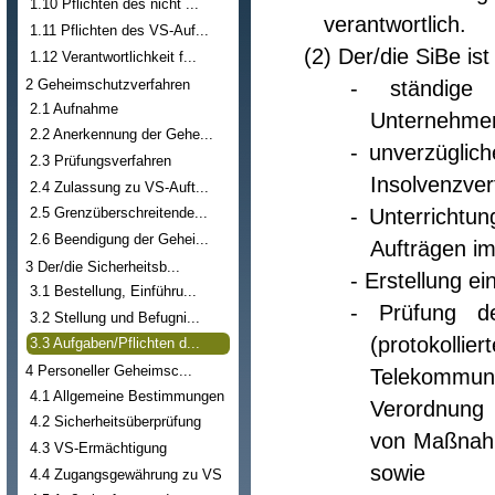
1.10 Pflichten des nicht ...
verantwortlich.
1.11 Pflichten des VS-Auf...
(2) Der/die SiBe ist
1.12 Verantwortlichkeit f...
2 Geheimschutzverfahren
- ständige
2.1 Aufnahme
Unternehme
2.2 Anerkennung der Gehe...
- unverzüglic
2.3 Prüfungsverfahren
Insolvenzver
2.4 Zulassung zu VS-Auft...
- Unterrichtu
2.5 Grenzüberschreitende...
2.6 Beendigung der Gehei...
Aufträgen i
3 Der/die Sicherheitsb...
- Erstellung e
3.1 Bestellung, Einführu...
- Prüfung de
3.2 Stellung und Befugni...
(protokolli
3.3 Aufgaben/Pflichten d...
4 Personeller Geheimsc...
Telekommun
4.1 Allgemeine Bestimmungen
Verordnung 
4.2 Sicherheitsüberprüfung
von Maßnah
4.3 VS-Ermächtigung
sowie
4.4 Zugangsgewährung zu VS