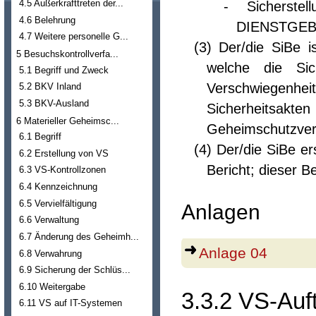
4.5 Außerkrafttreten der...
- Sicherst
4.6 Belehrung
DIENSTGEBRA
4.7 Weitere personelle G...
(3) Der/die SiBe 
5 Besuchskontrollverfa...
welche die Sic
5.1 Begriff und Zweck
Verschwiegenhei
5.2 BKV Inland
5.3 BKV-Ausland
Sicherheitsa
6 Materieller Geheimsc...
Geheimschutzverf
6.1 Begriff
(4) Der/die SiBe er
6.2 Erstellung von VS
Bericht; dieser Be
6.3 VS-Kontrollzonen
6.4 Kennzeichnung
6.5 Vervielfältigung
Anlagen
6.6 Verwaltung
6.7 Änderung des Geheimh...
Anlage 04
6.8 Verwahrung
6.9 Sicherung der Schlüs...
6.10 Weitergabe
3.3.2 VS-Auf
6.11 VS auf IT-Systemen