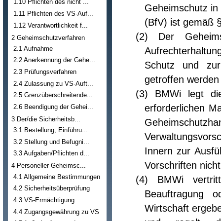
1.10 Pflichten des nicht ...
Geheimschutz in 
1.11 Pflichten des VS-Auf...
(BfV) ist gemäß 
1.12 Verantwortlichkeit f...
(2) Der Geheims
2 Geheimschutzverfahren
2.1 Aufnahme
Aufrechterhaltu
2.2 Anerkennung der Gehe...
Schutz und zur
2.3 Prüfungsverfahren
getroffen werden
2.4 Zulassung zu VS-Auft...
(3) BMWi legt di
2.5 Grenzüberschreitende...
erforderlichen 
2.6 Beendigung der Gehei...
3 Der/die Sicherheitsb...
Geheimschutzha
3.1 Bestellung, Einführu...
Verwaltungsvors
3.2 Stellung und Befugni...
Innern zur Ausfü
3.3 Aufgaben/Pflichten d...
Vorschriften nich
4 Personeller Geheimsc...
4.1 Allgemeine Bestimmungen
(4) BMWi vertrit
4.2 Sicherheitsüberprüfung
Beauftragung o
4.3 VS-Ermächtigung
Wirtschaft ergebe
4.4 Zugangsgewährung zu VS