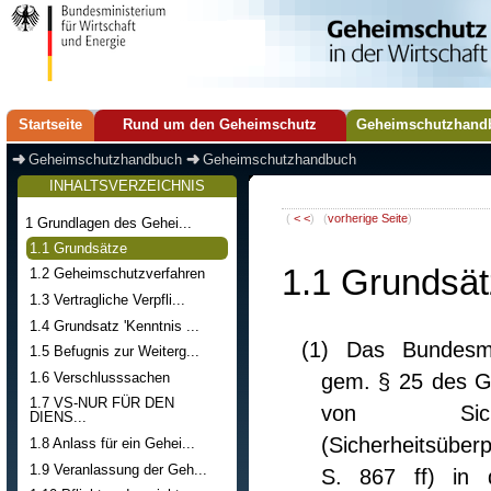
Startseite
Rund um den Geheimschutz
Geheimschutzhand
Geheimschutzhandbuch
Geheimschutzhandbuch
INHALTSVERZEICHNIS
(
< <
)
(
vorherige Seite
)
1 Grundlagen des Gehei...
1.1 Grundsätze
1.1 Grundsä
1.2 Geheimschutzverfahren
1.3 Vertragliche Verpfli...
1.4 Grundsatz 'Kenntnis ...
(1) Das Bundesmi
1.5 Befugnis zur Weiterg...
1.6 Verschlusssachen
gem. § 25 des G
1.7 VS-NUR FÜR DEN
von Siche
DIENS...
(Sicherheitsüb
1.8 Anlass für ein Gehei...
1.9 Veranlassung der Geh...
S. 867 ff) in 