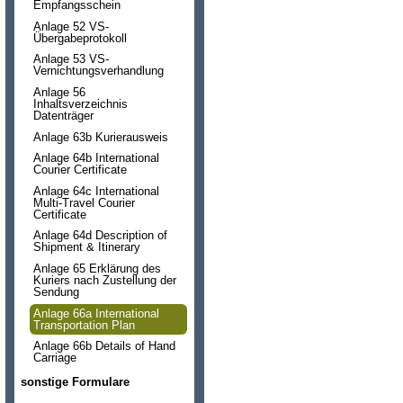
Empfangsschein
Anlage 52 VS-
Übergabeprotokoll
Anlage 53 VS-
Vernichtungsverhandlung
Anlage 56
Inhaltsverzeichnis
Datenträger
Anlage 63b Kurierausweis
Anlage 64b International
Courier Certificate
Anlage 64c International
Multi-Travel Courier
Certificate
Anlage 64d Description of
Shipment & Itinerary
Anlage 65 Erklärung des
Kuriers nach Zustellung der
Sendung
Anlage 66a International
Transportation Plan
Anlage 66b Details of Hand
Carriage
sonstige Formulare