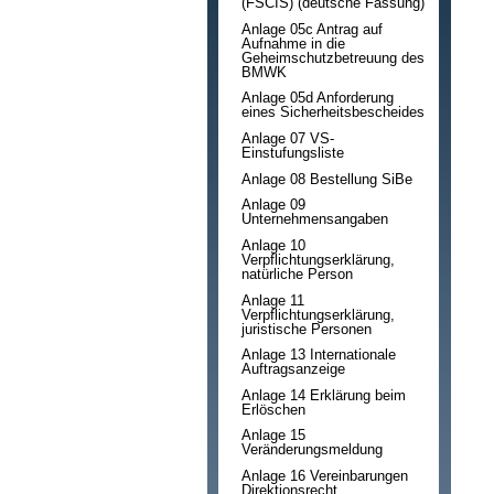
(FSCIS) (deutsche Fassung)
Anlage 05c Antrag auf
Aufnahme in die
Geheimschutzbetreuung des
BMWK
Anlage 05d Anforderung
eines Sicherheitsbescheides
Anlage 07 VS-
Einstufungsliste
Anlage 08 Bestellung SiBe
Anlage 09
Unternehmensangaben
Anlage 10
Verpflichtungserklärung,
natürliche Person
Anlage 11
Verpflichtungserklärung,
juristische Personen
Anlage 13 Internationale
Auftragsanzeige
Anlage 14 Erklärung beim
Erlöschen
Anlage 15
Veränderungsmeldung
Anlage 16 Vereinbarungen
Direktionsrecht