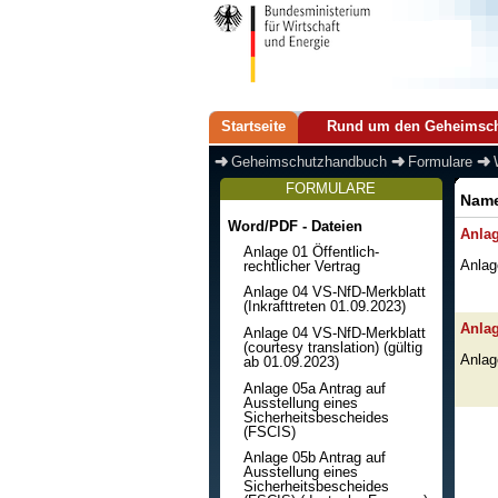
Startseite
Rund um den Geheimsc
Geheimschutzhandbuch
Formulare
FORMULARE
Nam
Word/PDF - Dateien
Anlag
Anlage 01 Öffentlich-
rechtlicher Vertrag
Anlag
Anlage 04 VS-NfD-Merkblatt
(Inkrafttreten 01.09.2023)
Anlag
Anlage 04 VS-NfD-Merkblatt
(courtesy translation) (gültig
Anlag
ab 01.09.2023)
Anlage 05a Antrag auf
Ausstellung eines
Sicherheitsbescheides
(FSCIS)
Anlage 05b Antrag auf
Ausstellung eines
Sicherheitsbescheides