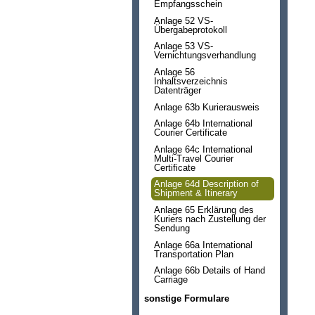
Empfangsschein
Anlage 52 VS-
Übergabeprotokoll
Anlage 53 VS-
Vernichtungsverhandlung
Anlage 56
Inhaltsverzeichnis
Datenträger
Anlage 63b Kurierausweis
Anlage 64b International
Courier Certificate
Anlage 64c International
Multi-Travel Courier
Certificate
Anlage 64d Description of
Shipment & Itinerary
Anlage 65 Erklärung des
Kuriers nach Zustellung der
Sendung
Anlage 66a International
Transportation Plan
Anlage 66b Details of Hand
Carriage
sonstige Formulare