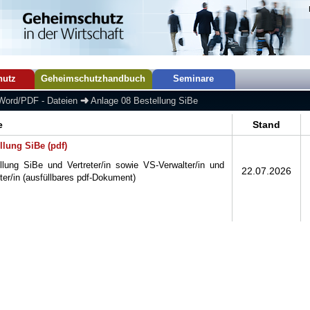
hutz
Geheimschutzhandbuch
Seminare
Word/PDF - Dateien
Anlage 08 Bestellung SiBe
e
Stand
llung SiBe (pdf)
llung SiBe und Vertreter/in sowie VS-Verwalter/in und
22.07.2026
ter/in (ausfüllbares pdf-Dokument)