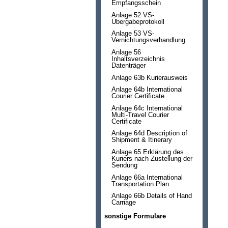
Empfangsschein
Anlage 52 VS-
Übergabeprotokoll
Anlage 53 VS-
Vernichtungsverhandlung
Anlage 56
Inhaltsverzeichnis
Datenträger
Anlage 63b Kurierausweis
Anlage 64b International
Courier Certificate
Anlage 64c International
Multi-Travel Courier
Certificate
Anlage 64d Description of
Shipment & Itinerary
Anlage 65 Erklärung des
Kuriers nach Zustellung der
Sendung
Anlage 66a International
Transportation Plan
Anlage 66b Details of Hand
Carriage
sonstige Formulare