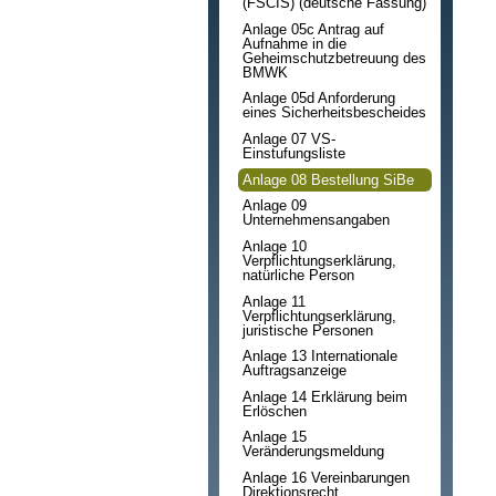
(FSCIS) (deutsche Fassung)
Anlage 05c Antrag auf
Aufnahme in die
Geheimschutzbetreuung des
BMWK
Anlage 05d Anforderung
eines Sicherheitsbescheides
Anlage 07 VS-
Einstufungsliste
Anlage 08 Bestellung SiBe
Anlage 09
Unternehmensangaben
Anlage 10
Verpflichtungserklärung,
natürliche Person
Anlage 11
Verpflichtungserklärung,
juristische Personen
Anlage 13 Internationale
Auftragsanzeige
Anlage 14 Erklärung beim
Erlöschen
Anlage 15
Veränderungsmeldung
Anlage 16 Vereinbarungen
Direktionsrecht